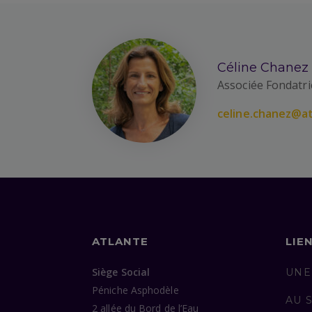
Céline Chanez
Associée Fondatri
celine.chanez@at
ATLANTE
LIE
Siège Social
UNE
Péniche Asphodèle
AU 
2 allée du Bord de l’Eau