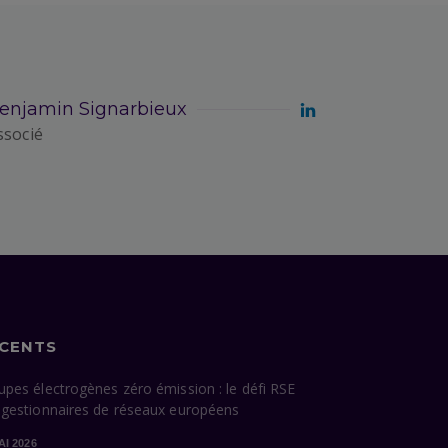
enjamin Signarbieux
ssocié
ÉCENTS
upes électrogènes zéro émission : le défi RSE
 gestionnaires de réseaux européens
AI 2026