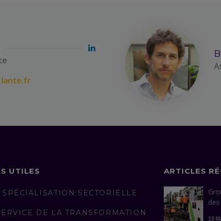
B
ce
A
lante.fr
NS UTILES
ARTICLES R
Gro
 SPÉCIALISATION SECTORIELLE
des
SERVICE DE LA TRANSFORMATION
13 M