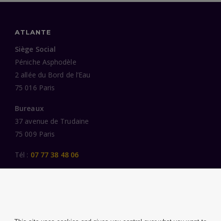
ATLANTE
Siège Social
Péniche Asphodèle
2 allée du Bord de l’Eau
75 016 Paris
Bureaux
37 avenue de Trudaine
75 009 Paris
Tél :
07 77 38 48 06
LIENS UTILES
UNE SPÉCIALISATION SECTORIELLE
AU SERVICE DE LA TRANSFORMATION