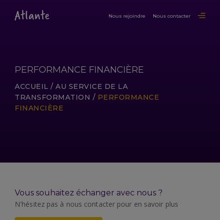
Nous rejoindre
Nous contacter
PERFORMANCE FINANCIÈRE
ACCUEIL
/
AU SERVICE DE LA
TRANSFORMATION
/
PERFORMANCE
FINANCIÈRE
Vous souhaitez échanger avec nous ?
N'hésitez pas à nous contacter pour en savoir plus