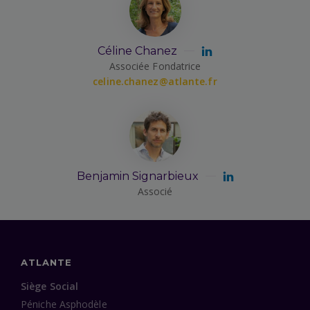
Céline Chanez
Associée Fondatrice
celine.chanez@atlante.fr
Benjamin Signarbieux
Associé
ATLANTE
Siège Social
Péniche Asphodèle