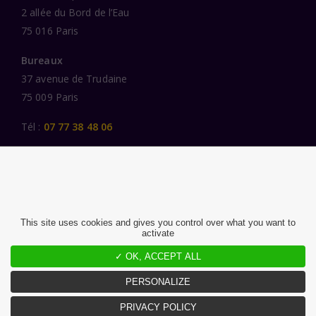
2 allée du Bord de l’Eau
75 016 Paris
Bureaux
37 avenue de Trudaine
75 009 Paris
Tél :
07 77 38 48 06
LIENS UTILES
UNE SPÉCIALISATION SECTORIELLE
AU SERVICE DE LA TRANSFORMATION
This site uses cookies and gives you control over what you want to
activate
DES FEMMES ET DES HOMMES ENGAGÉS
PUBLICATIONS
✓ OK, ACCEPT ALL
NOUS REJOINDRE
PERSONALIZE
PRIVACY POLICY
MENTIONS LÉGALES ET CGU