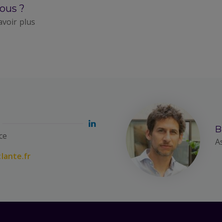
ous ?
avoir plus
B
ce
A
lante.fr