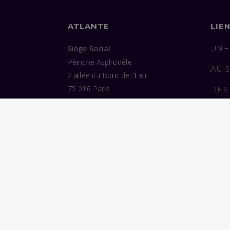
ATLANTE
LIE
Siège Social
UNE
Péniche Asphodèle
AU 
2 allée du Bord de l’Eau
75 016 Paris
DES
ENG
Bureaux
37 avenue de Trudaine
PUB
75 009 Paris
NOU
Tél :
07 77 38 48 06
©2026 Atlante. Tous droits réservés.