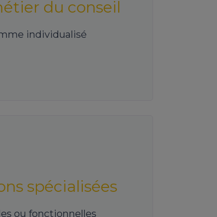
étier du conseil
écifiques des missions (finance,
, modélisations…)
mme individualisé
s auprès des cycles de formation
es écoles de commerce ou
ns spécialisées
les ou fonctionnelles