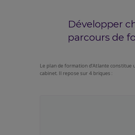
Développer ch
Session spécifique suivie par les 
leur bonne intégration
parcours de f
Présentation de la vision, des val
internes cabinet
Formation sur nos secteurs de spé
Le plan de formation d’Atlante constitue
cabinet. Il repose sur 4 briques :
Interventions en séminaire et 