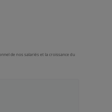
ion dédié au métier du conseil
les attendus par grade sur les
er : gestion de projet / management
nnées auprès des meilleurs
laboration avec notre organisme de
nel de nos salariés et la croissance du
tlas
e formations spécialisées