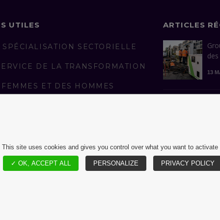
NS UTILES
ARTICLES R
Gro
 SPÉCIALISATION SECTORIELLE
des
SERVICE DE LA TRANSFORMATION
13 M
 FEMMES ET DES HOMMES
AGÉS
Con
man
LICATIONS
réus
S REJOINDRE
13 A
This site uses cookies and gives you control over what you want to activate
✓ OK, ACCEPT ALL
PERSONALIZE
PRIVACY POLICY
MENTIONS LÉGALES ET CGU