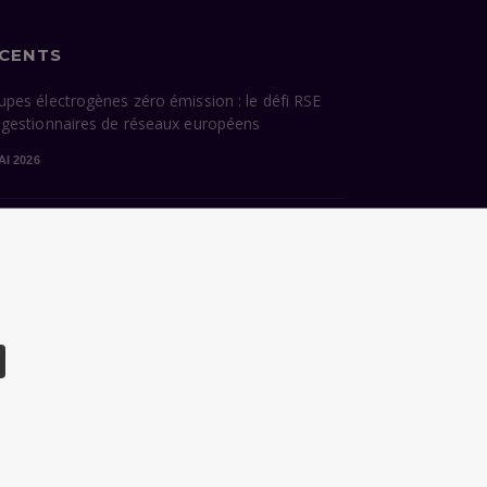
ÉCENTS
upes électrogènes zéro émission : le défi RSE
 gestionnaires de réseaux européens
AI 2026
cessions énergétiques de Paris : ce que la
dature Grégoire hérite — et ce qu’elle devra
sir
VRIL 2026
CHARTE DONNÉES PERSONNELLES