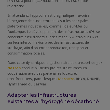
l’
ENTSOG
pour le gaz naturel et de l’
ENTSOE
pour
l’électricité.
En attendant, l’approche est pragmatique : favoriser
l’émergence de hubs territoriaux sur les principales
plateformes industrielles, comme Fos-sur-Mer ou
Dunkerque. Le développement des infrastructures d’H₂ se
concentre ainsi d’abord sur des réseaux « intra-hubs » et
sur leur interconnexion avec des infrastructures de
stockage, afin d’optimiser production, transport et
consommation locales.
Dans cette dynamique, le gestionnaire de transport de gaz
NaTran
conduit plusieurs projets structurants en
coopération avec des partenaires locaux et
transfrontaliers, parmi lesquels
MosaHYc
,
RHYn
,
DHUNE
,
Hynframed
ou
BarMar
.
Adapter les infrastructures
existantes à l’hydrogène décarboné