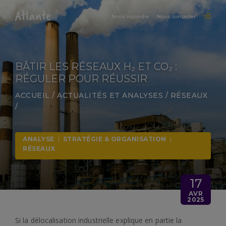
Nous rejoindre
Nous contacter
BÂTIR LES RÉSEAUX H₂ ET CO₂ :
RÉGULER POUR RÉUSSIR
ACCUEIL
/
ACTUALITÉS ET ANALYSES
/
RÉSEAUX
/
ANALYSE
|
STRATÉGIE & ORGANISATION
|
RÉSEAUX
17
AVR
2025
Si la délocalisation industrielle explique en partie la