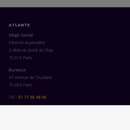
ATLANTE
Siège Social
Péniche Asphodèle
2 allée du Bord de l’Eau
75 016 Paris
Bureaux
37 avenue de Trudaine
75 009 Paris
Tél :
07 77 38 48 06
LIENS UTILES
UNE SPÉCIALISATION SECTORIELLE