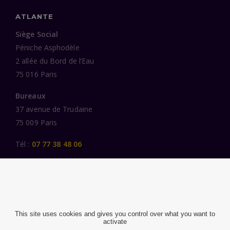
ATLANTE
Siège Social
Péniche Asphodèle
2 allée du Bord de l’Eau
75 016 Paris
Bureaux
37 avenue de Trudaine
75 009 Paris
Tél :
07 77 38 48 06
LIENS UTILES
UNE SPÉCIALISATION SECTORIELLE
AU SERVICE DE LA TRANSFORMATION
This site uses cookies and gives you control over what you want to
activate
DES FEMMES ET DES HOMMES ENGAGÉS