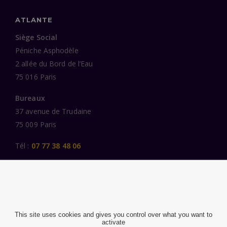
ATLANTE
Siège Social
Péniche Asphodèle
2 allée du Bord de l’Eau
75 016 Paris
Bureaux
37 avenue de Trudaine
75 009 Paris
Tél :
07 77 38 48 06
LIENS UTILES
UNE SPÉCIALISATION SECTORIELLE
AU SERVICE DE LA TRANSFORMATION
This site uses cookies and gives you control over what you want to
activate
DES FEMMES ET DES HOMMES ENGAGÉS