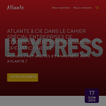
Nous rejoindre
Nous contacter
ATLANTE & CIE DANS LE CAHIER
SPÉCIAL ENTREPRISES DE
L’EXPRESS SUR LA PERFORMANCE
OPÉRATIONNELLE
ACCUEIL
/
ACTUALITÉS ET ANALYSES
/
ACTU
ATLANTE
/
ACTU ATLANTE
17
JUIN
2015