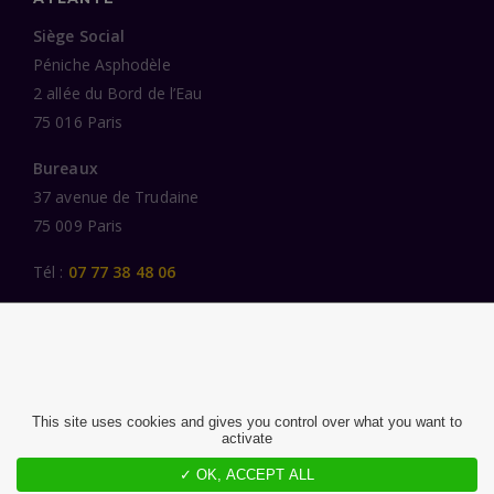
Siège Social
Péniche Asphodèle
2 allée du Bord de l’Eau
75 016 Paris
Bureaux
37 avenue de Trudaine
75 009 Paris
Tél :
07 77 38 48 06
LIENS UTILES
UNE SPÉCIALISATION SECTORIELLE
AU SERVICE DE LA TRANSFORMATION
This site uses cookies and gives you control over what you want to
activate
DES FEMMES ET DES HOMMES ENGAGÉS
PUBLICATIONS
✓ OK, ACCEPT ALL