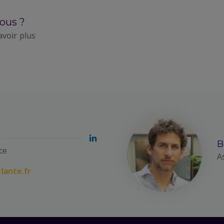
ous ?
avoir plus
B
ce
A
lante.fr