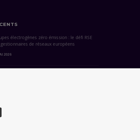
ÉCENTS
upes électrogènes zéro émission : le défi RSE
 gestionnaires de réseaux européens
AI 2026
cessions énergétiques de Paris : ce que la
dature Grégoire hérite — et ce qu’elle devra
sir
VRIL 2026
CHARTE DONNÉES PERSONNELLES