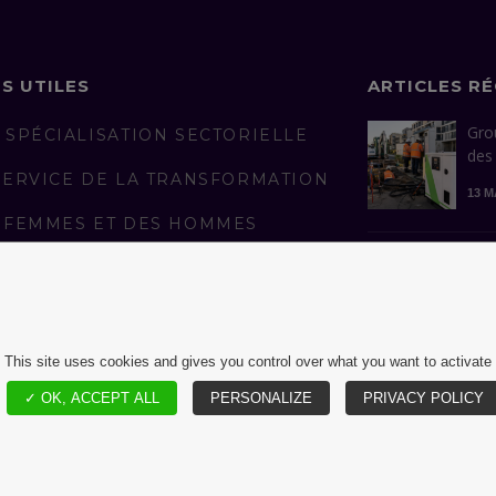
NS UTILES
ARTICLES R
Gro
 SPÉCIALISATION SECTORIELLE
des
SERVICE DE LA TRANSFORMATION
13 M
 FEMMES ET DES HOMMES
AGÉS
Con
man
LICATIONS
réus
S REJOINDRE
13 A
This site uses cookies and gives you control over what you want to activate
✓ OK, ACCEPT ALL
PERSONALIZE
PRIVACY POLICY
MENTIONS LÉGALES ET CGU