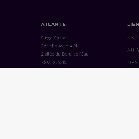
ATLANTE
LIE
Siège Social
UNE
Péniche Asphodèle
AU 
2 allée du Bord de l’Eau
75 016 Paris
DES
ENG
Bureaux
37 avenue de Trudaine
PUB
75 009 Paris
NOU
Tél :
07 77 38 48 06
©2026 Atlante. Tous droits réservés.