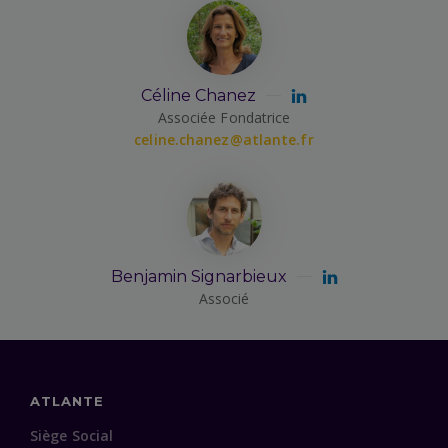
Céline Chanez
Associée Fondatrice
celine.chanez@atlante.fr
Benjamin Signarbieux
Associé
ATLANTE
Siège Social