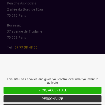
Péniche Asphodèle
2 allée du Bord de l’Eau
75 016 Paris
Bureaux
37 avenue de Trudaine
75 009 Paris
Tél :
07 77 38 48 06
LIENS UTILES
UNE SPÉCIALISATION SECTORIELLE
AU SERVICE DE LA TRANSFORMATION
This site uses cookies and gives you control over what you want to
activate
DES FEMMES ET DES HOMMES ENGAGÉS
PUBLICATIONS
✓ OK, ACCEPT ALL
NOUS REJOINDRE
PERSONALIZE