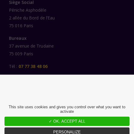
Siège Social
Péniche Asphodèle
2 allée du Bord de l’Eau
75 016 Paris
Bureaux
37 avenue de Trudaine
75 009 Paris
Tél :
07 77 38 48 06
LIENS UTILES
UNE SPÉCIALISATION SECTORIELLE
AU SERVICE DE LA TRANSFORMATION
This site uses cookies and gives you control over what you want to
activate
DES FEMMES ET DES HOMMES ENGAGÉS
PUBLICATIONS
✓ OK, ACCEPT ALL
NOUS REJOINDRE
PERSONALIZE