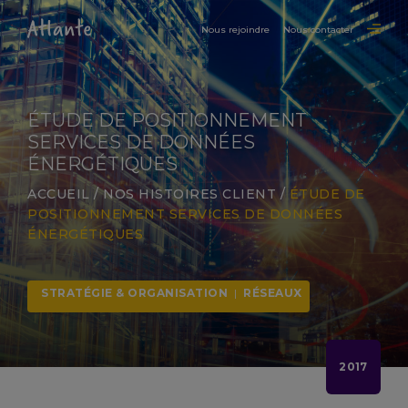
Nous rejoindre
Nous contacter
ÉTUDE DE POSITIONNEMENT
SERVICES DE DONNÉES
ÉNERGÉTIQUES
ACCUEIL
/
NOS HISTOIRES CLIENT
/
ÉTUDE DE
POSITIONNEMENT SERVICES DE DONNÉES
ÉNERGÉTIQUES
STRATÉGIE & ORGANISATION
|
RÉSEAUX
2017