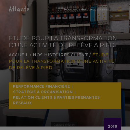
Nous rejoindre
Nous contacter
ÉTUDE POUR LA TRANSFORMATION
D’UNE ACTIVITÉ DE RELÈVE À PIED
ACCUEIL
/
NOS HISTOIRES CLIENT
/
ÉTUDE
POUR LA TRANSFORMATION D’UNE ACTIVITÉ
DE RELÈVE À PIED
PERFORMANCE FINANCIÈRE
|
STRATÉGIE & ORGANISATION
|
RELATION CLIENTS & PARTIES PRENANTES
|
RÉSEAUX
2018