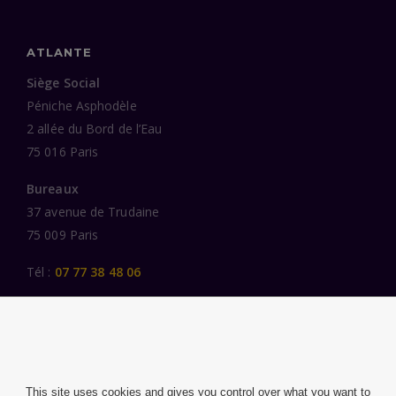
ATLANTE
Siège Social
Péniche Asphodèle
2 allée du Bord de l’Eau
75 016 Paris
Bureaux
37 avenue de Trudaine
75 009 Paris
Tél :
07 77 38 48 06
LIENS UTILES
UNE SPÉCIALISATION SECTORIELLE
AU SERVICE DE LA TRANSFORMATION
This site uses cookies and gives you control over what you want to