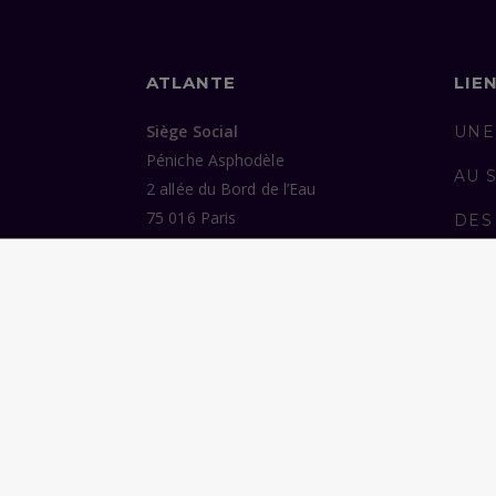
ATLANTE
LIE
Siège Social
UNE
Péniche Asphodèle
AU 
2 allée du Bord de l’Eau
75 016 Paris
DES
ENG
Bureaux
37 avenue de Trudaine
PUB
75 009 Paris
NOU
Tél :
07 77 38 48 06
©2026 Atlante. Tous droits réservés.