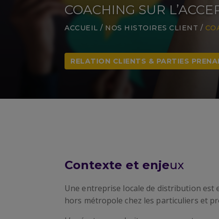
COACHING SUR L’ACC
ACCUEIL
/
NOS HISTOIRES CLIENT
/
CO
RELATION CLIENTS & PARTIES PREN
Contexte et enje
ux
Une entreprise locale de distribution est 
hors métropole chez les particuliers et p