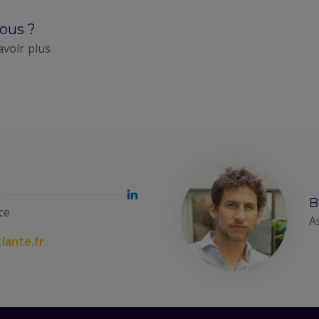
ous ?
avoir plus
B
ce
A
lante.fr