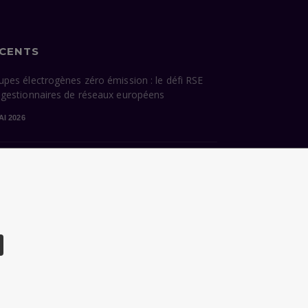
ÉCENTS
upes électrogènes zéro émission : le défi RSE
 gestionnaires de réseaux européens
AI 2026
cessions énergétiques de Paris : ce que la
dature Grégoire hérite — et ce qu’elle devra
sir
VRIL 2026
CHARTE DONNÉES PERSONNELLES