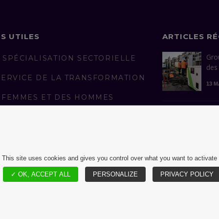
NS UTILES
ARTICLES R
Gro
 SPÉCIALISATION SECTORIELLE
des
SERVICE DE LA TRANSFORMATION
13 M
 FEMMES ET DES HOMMES
AGÉS
Con
man
LICATIONS
réus
S REJOINDRE
13 A
This site uses cookies and gives you control over what you want to activate
✓ OK, ACCEPT ALL
PERSONALIZE
PRIVACY POLICY
MENTIONS LÉGALES ET CGU