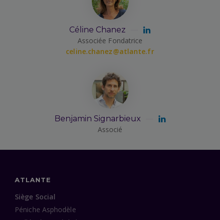
Céline Chanez
Associée Fondatrice
celine.chanez@atlante.fr
Benjamin Signarbieux
Associé
ATLANTE
Siège Social
Péniche Asphodèle