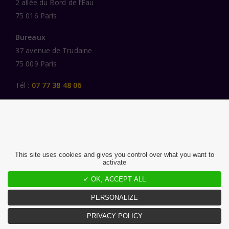
2 allée du Bord de l’Eau
75 016 Paris
Bureaux
37 avenue de Trudaine
75 009 Paris
Tél :
07 77 38 48 06
LIENS UTILES
UNE SPÉCIALISATION SECTORIELLE
AU SERVICE DE LA TRANSFORMATION
This site uses cookies and gives you control over what you want to
activate
DES FEMMES ET DES HOMMES ENGAGÉS
PUBLICATIONS
✓ OK, ACCEPT ALL
NOUS REJOINDRE
PERSONALIZE
PRIVACY POLICY
MENTIONS LÉGALES ET CGU