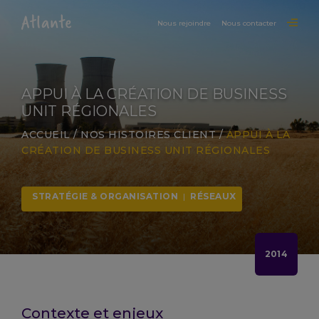
Nous rejoindre
Nous contacter
APPUI À LA CRÉATION DE BUSINESS
UNIT RÉGIONALES
ACCUEIL
/
NOS HISTOIRES CLIENT
/
APPUI À LA
CRÉATION DE BUSINESS UNIT RÉGIONALES
STRATÉGIE & ORGANISATION
|
RÉSEAUX
2014
Contexte et enjeux