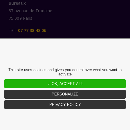
Bureaux
37 avenue de Trudaine
75 009 Paris
Tél :
07 77 38 48 06
LIENS UTILES
UNE SPÉCIALISATION SECTORIELLE
AU SERVICE DE LA TRANSFORMATION
This site uses cookies and gives you control over what you want to
activate
DES FEMMES ET DES HOMMES ENGAGÉS
PUBLICATIONS
✓ OK, ACCEPT ALL
NOUS REJOINDRE
PERSONALIZE
PRIVACY POLICY
MENTIONS LÉGALES ET CGU
CHARTE DONNÉES PERSONNELLES
©2026 Atlante. Tous droits réservés.