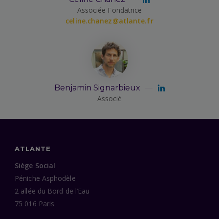
Associée Fondatrice
celine.chanez@atlante.fr
Benjamin Signarbieux
Associé
ATLANTE
Siège Social
Péniche Asphodèle
2 allée du Bord de l’Eau
75 016 Paris