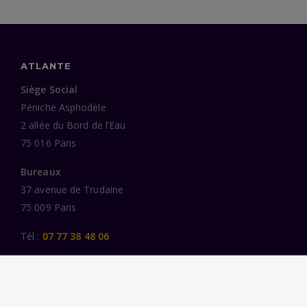
ATLANTE
Siège Social
Péniche Asphodèle
2 allée du Bord de l’Eau
75 016 Paris
Bureaux
37 avenue de Trudaine
75 009 Paris
Tél :
07 77 38 48 06
LIENS UTILES
UNE SPÉCIALISATION SECTORIELLE