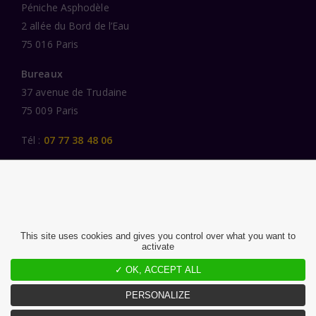
Péniche Asphodèle
2 allée du Bord de l’Eau
75 016 Paris
Bureaux
37 avenue de Trudaine
75 009 Paris
Tél :
07 77 38 48 06
LIENS UTILES
UNE SPÉCIALISATION SECTORIELLE
AU SERVICE DE LA TRANSFORMATION
This site uses cookies and gives you control over what you want to
activate
DES FEMMES ET DES HOMMES ENGAGÉS
PUBLICATIONS
✓ OK, ACCEPT ALL
NOUS REJOINDRE
PERSONALIZE