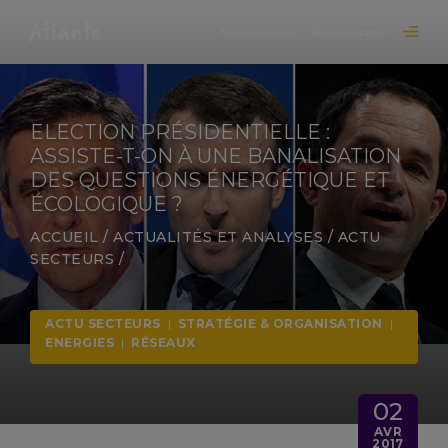
Nous rejoindre
Nous contacter
ELECTION PRÉSIDENTIELLE :
ASSISTE-T-ON À UNE BANALISATION
DES QUESTIONS ÉNERGÉTIQUE ET
ÉCOLOGIQUE ?
ACCUEIL
/
ACTUALITÉS ET ANALYSES
/
ACTU
SECTEURS
/
ACTU SECTEURS
|
STRATÉGIE & ORGANISATION
|
ENERGIES
|
RÉSEAUX
02
AVR
2017