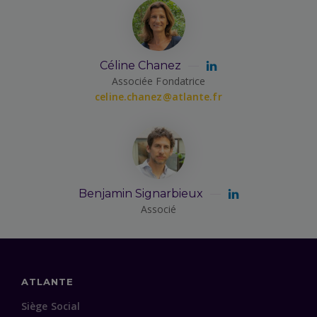
Céline Chanez
Associée Fondatrice
celine.chanez@atlante.fr
Benjamin Signarbieux
Associé
ATLANTE
Siège Social