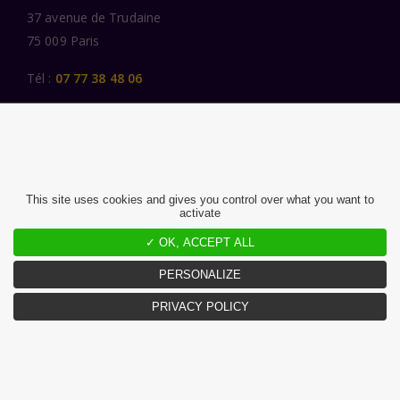
37 avenue de Trudaine
75 009 Paris
Tél :
07 77 38 48 06
LIENS UTILES
UNE SPÉCIALISATION SECTORIELLE
AU SERVICE DE LA TRANSFORMATION
This site uses cookies and gives you control over what you want to
activate
DES FEMMES ET DES HOMMES ENGAGÉS
PUBLICATIONS
✓ OK, ACCEPT ALL
NOUS REJOINDRE
PERSONALIZE
PRIVACY POLICY
MENTIONS LÉGALES ET CGU
CHARTE DONNÉES PERSONNELLES
©2026 Atlante. Tous droits réservés.