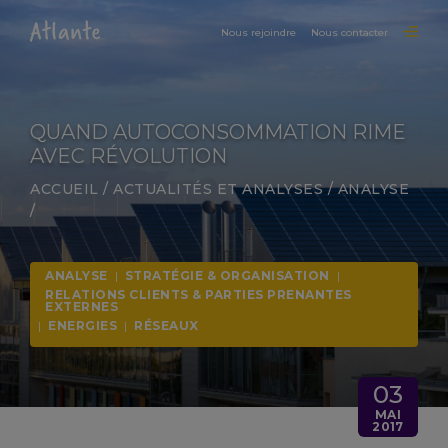
Nous rejoindre
Nous contacter
QUAND AUTOCONSOMMATION RIME
AVEC RÉVOLUTION
ACCUEIL
/
ACTUALITÉS ET ANALYSES
/
ANALYSE
/
ANALYSE
|
STRATÉGIE & ORGANISATION
|
RELATIONS CLIENTS & PARTIES PRENANTES
EXTERNES
|
ENERGIES
|
RÉSEAUX
03
MAI
2017