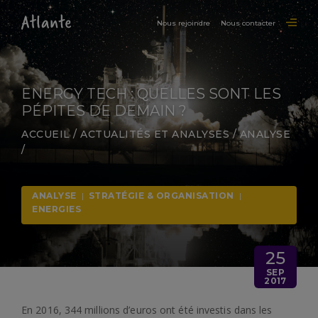
Nous rejoindre
Nous contacter
ENERGY TECH : QUELLES SONT LES
PÉPITES DE DEMAIN ?
ACCUEIL
/
ACTUALITÉS ET ANALYSES
/
ANALYSE
/
ANALYSE
|
STRATÉGIE & ORGANISATION
|
ENERGIES
25
SEP
2017
En 2016, 344 millions d’euros ont été investis dans les