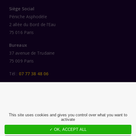
Siège Social
Péniche Asphodèle
2 allée du Bord de l’Eau
75 016 Paris
Bureaux
37 avenue de Trudaine
75 009 Paris
Tél :
07 77 38 48 06
LIENS UTILES
UNE SPÉCIALISATION SECTORIELLE
AU SERVICE DE LA TRANSFORMATION
This site uses cookies and gives you control over what you want to
activate
DES FEMMES ET DES HOMMES ENGAGÉS
PUBLICATIONS
✓ OK, ACCEPT ALL