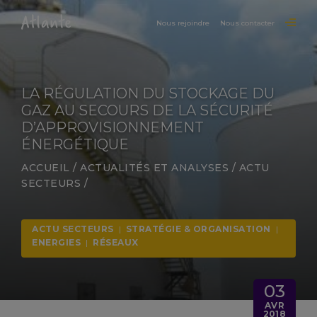
Nous rejoindre
Nous contacter
LA RÉGULATION DU STOCKAGE DU
GAZ AU SECOURS DE LA SÉCURITÉ
D’APPROVISIONNEMENT
ÉNERGÉTIQUE
ACCUEIL
/
ACTUALITÉS ET ANALYSES
/
ACTU
SECTEURS
/
ACTU SECTEURS
|
STRATÉGIE & ORGANISATION
|
ENERGIES
|
RÉSEAUX
03
AVR
2018