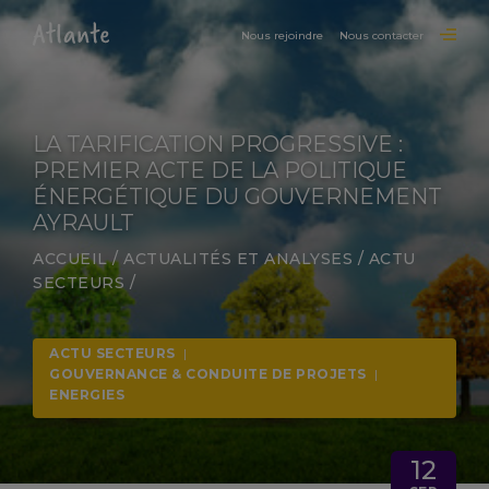
Nous rejoindre
Nous contacter
LA TARIFICATION PROGRESSIVE :
PREMIER ACTE DE LA POLITIQUE
ÉNERGÉTIQUE DU GOUVERNEMENT
AYRAULT
ACCUEIL
/
ACTUALITÉS ET ANALYSES
/
ACTU
SECTEURS
/
ACTU SECTEURS
|
GOUVERNANCE & CONDUITE DE PROJETS
|
ENERGIES
12