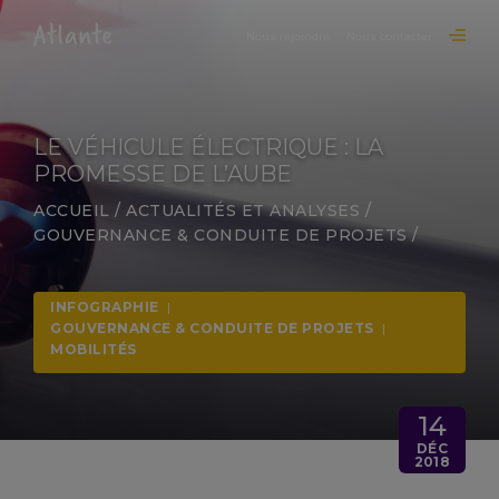
Nous rejoindre
Nous contacter
LE VÉHICULE ÉLECTRIQUE : LA
PROMESSE DE L’AUBE
ACCUEIL
/
ACTUALITÉS ET ANALYSES
/
GOUVERNANCE & CONDUITE DE PROJETS
/
INFOGRAPHIE
|
GOUVERNANCE & CONDUITE DE PROJETS
|
MOBILITÉS
14
DÉC
2018