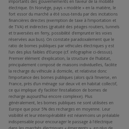
importants des gouvernements en faveur de la mobilité
électrique. En Norvège, pays « modèle » en la matière, le
fort essor du marché a été sous-tendu par des incitations
financières directes (exemption de taxe à l’importation et
de TVA) et indirectes (gratuité des péages routiers, tunnels
et traversées en ferry, possibilité d’emprunter les voies
réservées aux bus). On constate paradoxalement que le
ratio de bornes publiques par véhicules électriques y est
l’un des plus faibles d’Europe (cf. infographie ci-dessus).
Premier élément d’explication, la structure de l’habitat,
principalement composé de maisons individuelles, facilite
la recharge du véhicule à domicile, et relativise donc
l’importance des bornes publiques (alors qu’à l’inverse, en
France, près d’un ménage sur deux vit en habitat collectif,
ce qui implique d’y faciliter l’installation de bornes de
recharge aujourd’hui encore complexe). Plus
généralement, les bornes publiques ne sont utilisées en
Europe que pour 5% des recharges en moyenne. Leur
visibilité et leur interopérabilité est néanmoins un préalable
indispensable pour encourager le passage à l’électrique
dans les marchés électriques « émergents », en plus de