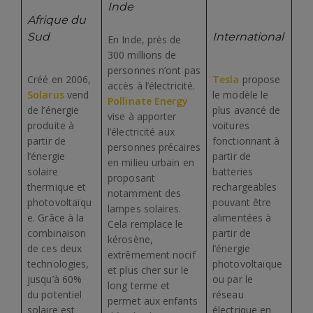
Inde
Afrique du
Sud
International
En Inde, près de
300 millions de
personnes n’ont pas
Créé en 2006,
Tesla
propose
accès à l’électricité.
Solarus
vend
le modèle le
Pollinate Energy
de l’énergie
plus avancé de
vise à apporter
produite à
voitures
l’électricité aux
partir de
fonctionnant à
personnes précaires
l’énergie
partir de
en milieu urbain en
solaire
batteries
proposant
thermique et
rechargeables
notamment des
photovoltaïqu
pouvant être
lampes solaires.
e. Grâce à la
alimentées à
Cela remplace le
combinaison
partir de
kérosène,
de ces deux
l’énergie
extrêmement nocif
technologies,
photovoltaïque
et plus cher sur le
jusqu’à 60%
ou par le
long terme et
du potentiel
réseau
permet aux enfants
solaire est
électrique en