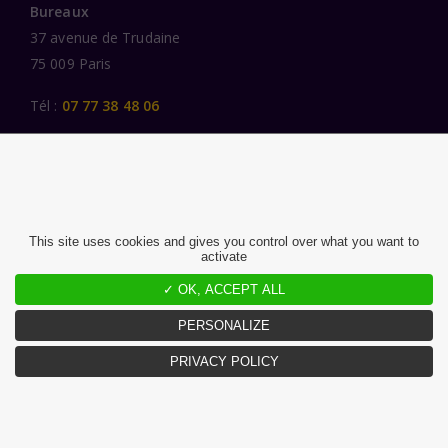
Bureaux
37 avenue de Trudaine
75 009 Paris
Tél :
07 77 38 48 06
LIENS UTILES
UNE SPÉCIALISATION SECTORIELLE
AU SERVICE DE LA TRANSFORMATION
This site uses cookies and gives you control over what you want to
activate
DES FEMMES ET DES HOMMES ENGAGÉS
PUBLICATIONS
✓ OK, ACCEPT ALL
NOUS REJOINDRE
PERSONALIZE
PRIVACY POLICY
MENTIONS LÉGALES ET CGU
CHARTE DONNÉES PERSONNELLES
©2026 Atlante. Tous droits réservés.