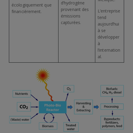
d’hydrogène
écologiquement que
provenant des
L’entreprise
financièrement.
émissions
tend
capturées.
aujourd’hui
à se
développer
à
l’internation
al.