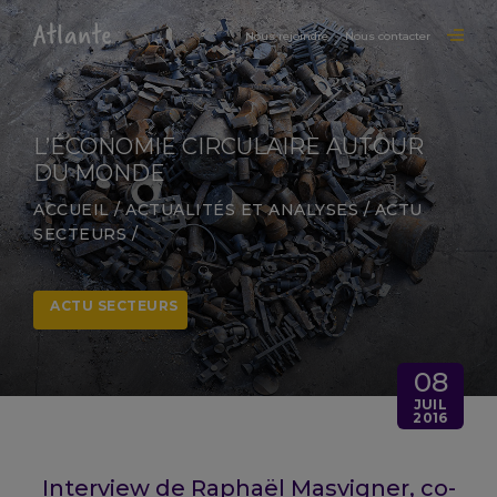
Nous rejoindre
Nous contacter
L’ÉCONOMIE CIRCULAIRE AUTOUR
DU MONDE
ACCUEIL
/
ACTUALITÉS ET ANALYSES
/
ACTU
SECTEURS
/
ACTU SECTEURS
08
JUIL
2016
Interview de Raphaël Masvigner, co-