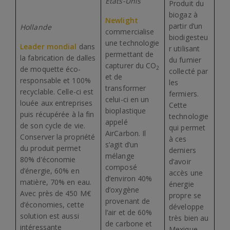
Etats-Unis
Produit du
biogaz à
Newlight
partir d’un
Hollande
commercialise
biodigesteu
une technologie
Leader mondial
dans
r utilisant
permettant de
la fabrication de dalles
du fumier
capturer du CO
2
de moquette éco-
collecté par
et de
responsable et 100%
les
transformer
recyclable. Celle-ci est
fermiers.
celui-ci en un
louée aux entreprises
Cette
bioplastique
puis récupérée à la fin
technologie
appelé
de son cycle de vie.
qui permet
AirCarbon. Il
Conserver la propriété
à ces
s’agit d’un
du produit permet
derniers
mélange
80% d’économie
d’avoir
composé
d’énergie, 60% en
accès une
d’environ 40%
matière, 70% en eau.
énergie
d’oxygène
Avec près de 450 M€
propre se
provenant de
d’économies, cette
développe
l’air et de 60%
solution est aussi
très bien au
de carbone et
intéressante
Mexique.