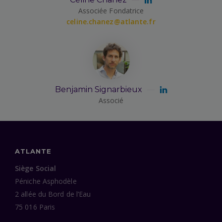
Associée Fondatrice
celine.chanez@atlante.fr
Benjamin Signarbieux
Associé
ATLANTE
Siège Social
Péniche Asphodèle
2 allée du Bord de l’Eau
75 016 Paris