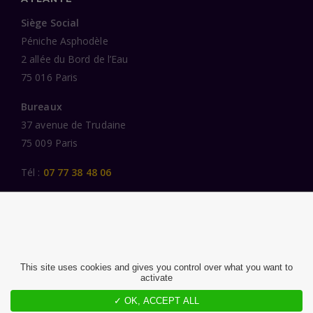
Siège Social
Péniche Asphodèle
2 allée du Bord de l’Eau
75 016 Paris
Bureaux
37 avenue de Trudaine
75 009 Paris
Tél :
07 77 38 48 06
LIENS UTILES
UNE SPÉCIALISATION SECTORIELLE
AU SERVICE DE LA TRANSFORMATION
This site uses cookies and gives you control over what you want to
activate
DES FEMMES ET DES HOMMES ENGAGÉS
PUBLICATIONS
✓ OK, ACCEPT ALL