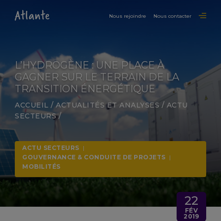
Nous rejoindre
Nous contacter
L’HYDROGÈNE : UNE PLACE À
GAGNER SUR LE TERRAIN DE LA
TRANSITION ÉNERGÉTIQUE
ACCUEIL
/
ACTUALITÉS ET ANALYSES
/
ACTU
SECTEURS
/
ACTU SECTEURS
|
GOUVERNANCE & CONDUITE DE PROJETS
|
MOBILITÉS
22
FÉV
2019