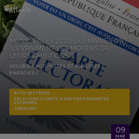
Nous rejoindre
Nous contacter
MUNICIPALES 2020, LES MAIRES ONT-
ILS VRAIMENT LES MOYENS DE
LEURS AMBITIONS ?
ACCUEIL
/
ACTUALITÉS ET ANALYSES
/
ENERGIES
/
ACTU SECTEURS
|
RELATIONS CLIENTS & PARTIES PRENANTES
EXTERNES
|
ENERGIES
09
MAR