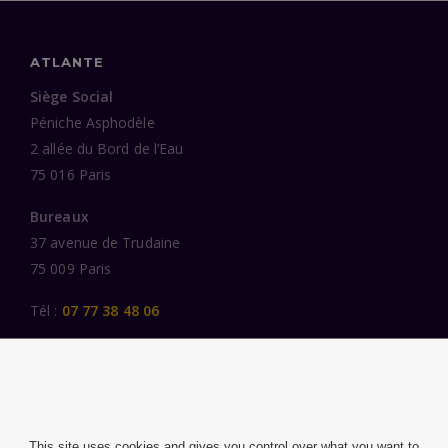
ATLANTE
Siège Social
Péniche Asphodèle
2 allée du Bord de l’Eau
75 016 Paris
Bureaux
37 avenue de Trudaine
75 009 Paris
Tél :
07 77 38 48 06
LIENS UTILES
UNE SPÉCIALISATION SECTORIELLE
AU SERVICE DE LA TRANSFORMATION
This site uses cookies and gives you control over what you want to