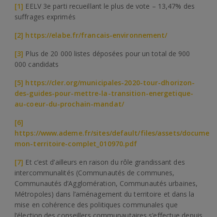
[1]
EELV 3e parti recueillant le plus de vote – 13,47% des
suffrages exprimés
[2]
https://elabe.fr/francais-environnement/
[3]
Plus de 20 000 listes déposées pour un total de 900
000 candidats
[5]
https://cler.org/municipales-2020-tour-dhorizon-
des-guides-pour-mettre-la-transition-energetique-
au-coeur-du-prochain-mandat/
[6]
https://www.ademe.fr/sites/default/files/assets/documen
mon-territoire-complet_010970.pdf
[7]
Et c’est d’ailleurs en raison du rôle grandissant des
intercommunalités (Communautés de communes,
Communautés d’Agglomération, Communautés urbaines,
Métropoles) dans l’aménagement du territoire et dans la
mise en cohérence des politiques communales que
l’élection des conseillers communautaires s’effectue depuis