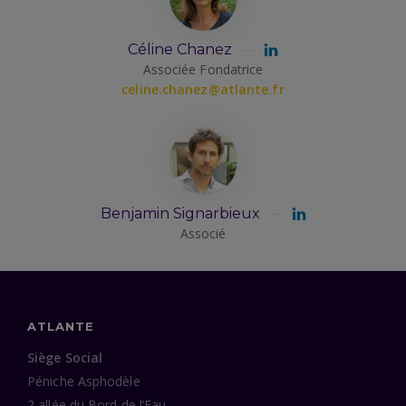
Céline Chanez
Associée Fondatrice
celine.chanez@atlante.fr
Benjamin Signarbieux
Associé
ATLANTE
Siège Social
Péniche Asphodèle
2 allée du Bord de l’Eau