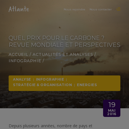
Nous rejoindre
Nous contacter
QUEL PRIX POUR LE CARBONE ?
REVUE MONDIALE ET PERSPECTIVES
ACCUEIL
/
ACTUALITÉS ET ANALYSES
/
INFOGRAPHIE
/
ANALYSE
|
INFOGRAPHIE
|
STRATÉGIE & ORGANISATION
|
ENERGIES
19
MAI
2016
Depuis plusieurs années, nombre de pays et