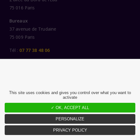
75 016 Paris
Bureaux
37 avenue de Trudaine
75 009 Paris
Tél :
07 77 38 48 06
LIENS UTILES
UNE SPÉCIALISATION SECTORIELLE
AU SERVICE DE LA TRANSFORMATION
This site uses cookies and gives you control over what you want to
activate
DES FEMMES ET DES HOMMES ENGAGÉS
PUBLICATIONS
✓ OK, ACCEPT ALL
NOUS REJOINDRE
PERSONALIZE
PRIVACY POLICY
MENTIONS LÉGALES ET CGU