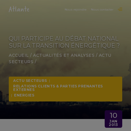
Nous rejoindre
Nous contacter
QUI PARTICIPE AU DÉBAT NATIONAL
SUR LA TRANSITION ÉNERGÉTIQUE ?
ACCUEIL
/
ACTUALITÉS ET ANALYSES
/
ACTU
SECTEURS
/
ACTU SECTEURS
|
RELATIONS CLIENTS & PARTIES PRENANTES
EXTERNES
|
ENERGIES
10
JAN
2013