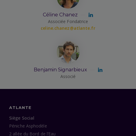
Céline Chanez
Associée Fondatrice
celine.chanez@atlante.fr
Benjamin Signarbieux
Associé
ATLANTE
Siège Social
Péniche Asphodèle
2 allée du Bord de l’Eau