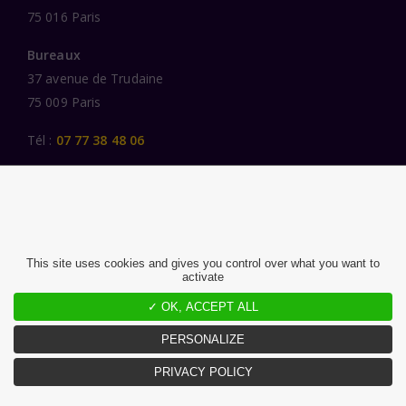
75 016 Paris
Bureaux
37 avenue de Trudaine
75 009 Paris
Tél :
07 77 38 48 06
LIENS UTILES
UNE SPÉCIALISATION SECTORIELLE
AU SERVICE DE LA TRANSFORMATION
This site uses cookies and gives you control over what you want to
activate
DES FEMMES ET DES HOMMES ENGAGÉS
PUBLICATIONS
✓ OK, ACCEPT ALL
NOUS REJOINDRE
PERSONALIZE
PRIVACY POLICY
MENTIONS LÉGALES ET CGU