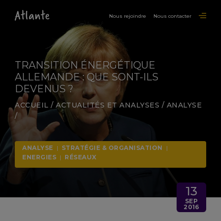
Nous rejoindre
Nous contacter
TRANSITION ÉNERGÉTIQUE
ALLEMANDE : QUE SONT-ILS
DEVENUS ?
ACCUEIL
/
ACTUALITÉS ET ANALYSES
/
ANALYSE
/
ANALYSE
|
STRATÉGIE & ORGANISATION
|
ENERGIES
|
RÉSEAUX
13
SEP
2016