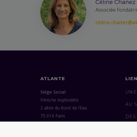
Céline Chanez
Associée Fondatri
celine.chanez@at
ATLANTE
LIE
Siège Social
UNE
Péniche Asphodèle
AU 
2 allée du Bord de l’Eau
75 016 Paris
DES
ENG
Bureaux
37 avenue de Trudaine
PUB