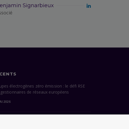
enjamin Signarbieux
ssocié
ÉCENTS
upes électrogènes zéro émission : le défi RSE
 gestionnaires de réseaux européens
AI 2026
cessions énergétiques de Paris : ce que la
dature Grégoire hérite — et ce qu’elle devra