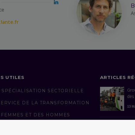
B
ce
A
lante.fr
NS UTILES
ARTICLES R
Gro
 SPÉCIALISATION SECTORIELLE
des
SERVICE DE LA TRANSFORMATION
13 M
 FEMMES ET DES HOMMES
AGÉS
Con
man
LICATIONS