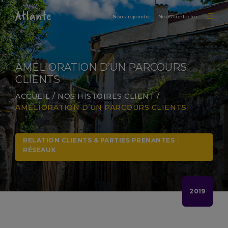
Nous rejoindre
Nous contacter
AMÉLIORATION D’UN PARCOURS
CLIENTS
ACCUEIL
/
NOS HISTOIRES CLIENT
/
AMÉLIORATION D’UN PARCOURS CLIENTS
RELATION CLIENTS & PARTIES PRENANTES
|
RÉSEAUX
2019