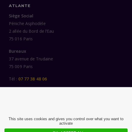
ATLANTE
Siège Social
Péniche Asphodèle
2 allée du Bord de l’Eau
75 016 Paris
Bureaux
37 avenue de Trudaine
75 009 Paris
Tél :
07 77 38 48 06
LIENS UTILES
UNE SPÉCIALISATION SECTORIELLE
AU SERVICE DE LA TRANSFORMATION
This site uses cookies and gives you control over what you want to
activate
DES FEMMES ET DES HOMMES ENGAGÉS