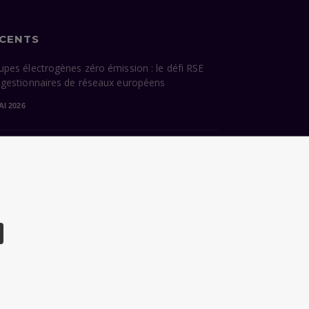
ÉCENTS
upes électrogènes zéro émission : le défi RSE
 gestionnaires de réseaux européens
AI 2026
cessions énergétiques de Paris : ce que la
dature Grégoire hérite — et ce qu’elle devra
sir
VRIL 2026
CHARTE DONNÉES PERSONNELLES