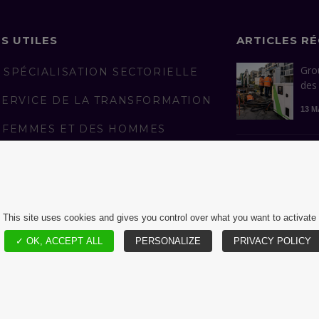
NS UTILES
ARTICLES R
Gro
 SPÉCIALISATION SECTORIELLE
des
SERVICE DE LA TRANSFORMATION
13 M
 FEMMES ET DES HOMMES
AGÉS
Con
man
LICATIONS
réus
S REJOINDRE
13 A
This site uses cookies and gives you control over what you want to activate
✓ OK, ACCEPT ALL
PERSONALIZE
PRIVACY POLICY
MENTIONS LÉGALES ET CGU