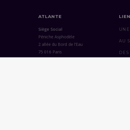
ATLANTE
LIE
Siège Social
UNE
Péniche Asphodèle
AU 
2 allée du Bord de l’Eau
75 016 Paris
DES
ENG
Bureaux
37 avenue de Trudaine
PUB
75 009 Paris
NOU
Tél :
07 77 38 48 06
©2026 Atlante. Tous droits réservés.