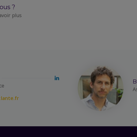
ous ?
avoir plus
B
ce
A
lante.fr