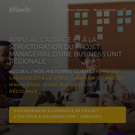
Nous rejoindre
Nous contacter
APPUI AU CADRAGE ET À LA
STRUCTURATION DU PROJET
MANAGÉRIAL D’UNE BUSINESS UNIT
RÉGIONALE​
ACCUEIL
/
NOS HISTOIRES CLIENT
/
APPUI AU
CADRAGE ET À LA STRUCTURATION DU PROJET
MANAGÉRIAL D’UNE BUSINESS UNIT
RÉGIONALE​
GOUVERNANCE & CONDUITE DE PROJET
|
STRATÉGIE & ORGANISATION
|
ENERGIES