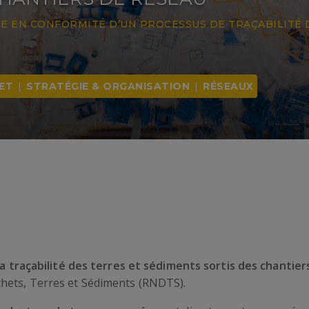
SE EN CONFORMITÉ D’UN PROCESSUS DE TRAÇABILITÉ 
ET
|
STRATÉGIE & ORGANISATION
|
RÉSEAUX
la traçabilité des terres et sédiments sortis des chantie
chets, Terres et Sédiments (RNDTS).