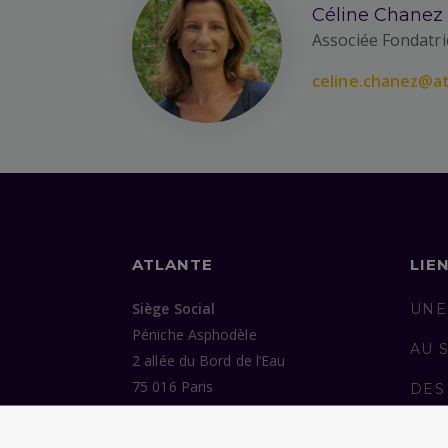
Céline Chanez
Associée Fondatri
celine.chanez@at
ATLANTE
LIE
Siège Social
UNE
Péniche Asphodèle
AU 
2 allée du Bord de l’Eau
75 016 Paris
DES
ENG
Bureaux