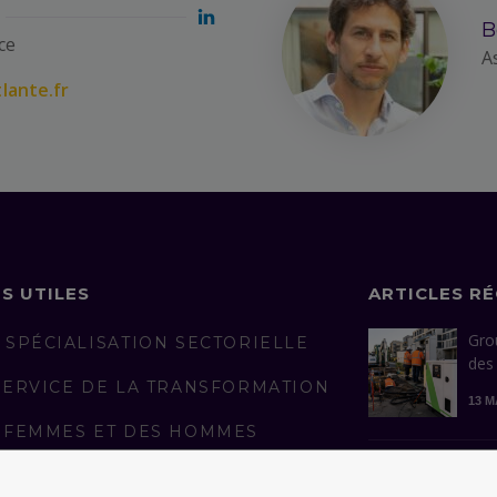
B
ce
A
lante.fr
NS UTILES
ARTICLES R
Gro
 SPÉCIALISATION SECTORIELLE
des
SERVICE DE LA TRANSFORMATION
13 M
 FEMMES ET DES HOMMES
AGÉS
Con