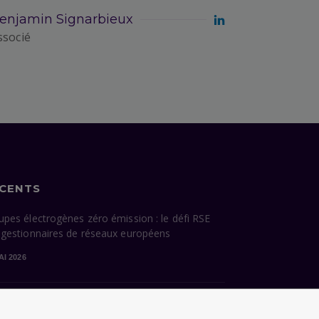
enjamin Signarbieux
ssocié
ÉCENTS
upes électrogènes zéro émission : le défi RSE
 gestionnaires de réseaux européens
AI 2026
cessions énergétiques de Paris : ce que la