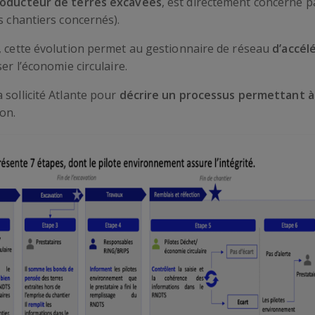
oducteur de terres excavées
, est directement concerné p
es chantiers concernés).
e, cette évolution permet au gestionnaire de réseau
d’accél
er l’économie circulaire.
 sollicité Atlante pour
décrire un processus permettant à 
on.