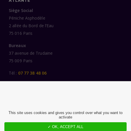
ATLANTE
Siège Social
Péniche Asphodèle
2 allée du Bord de l’Eau
75 016 Paris
Bureaux
37 avenue de Trudaine
75 009 Paris
Tél :
07 77 38 48 06
LIENS UTILES
UNE SPÉCIALISATION SECTORIELLE
AU SERVICE DE LA TRANSFORMATION
This site uses cookies and gives you control over what you want to
activate
DES FEMMES ET DES HOMMES ENGAGÉS
PUBLICATIONS
✓ OK, ACCEPT ALL