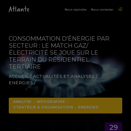
Nous rejoindre
Nous contacter
CONSOMMATION D’ÉNERGIE PAR
SECTEUR : LE MATCH GAZ/
ÉLECTRICITÉ SE JOUE SUR LE
TERRAIN DU RÉSIDENTIEL
TERTIAIRE
ACCUEIL
/
ACTUALITÉS ET ANALYSES
/
ENERGIES
/
ANALYSE
|
INFOGRAPHIE
|
STRATÉGIE & ORGANISATION
|
ENERGIES
29