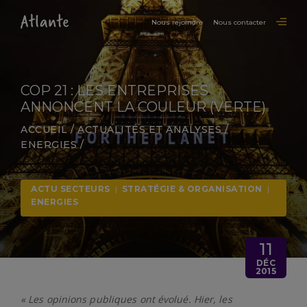
Nous rejoindre
Nous contacter
COP 21 : LES ENTREPRISES
ANNONCENT LA COULEUR (VERTE)
ACCUEIL
/
ACTUALITÉS ET ANALYSES
/
ENERGIES
/
ACTU SECTEURS
|
STRATÉGIE & ORGANISATION
|
ENERGIES
11
DÉC
2015
« Les opinions publiques ont évolué. Hier, les