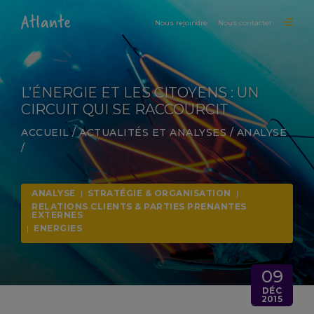
Nous rejoindre
Nous contacter
L’ÉNERGIE ET LES CITOYENS : UN
CIRCUIT QUI SE RACCOURCIT
ACCUEIL
/
ACTUALITÉS ET ANALYSES
/
ANALYSE
/
ANALYSE
|
STRATÉGIE & ORGANISATION
|
RELATIONS CLIENTS & PARTIES PRENANTES
EXTERNES
|
ENERGIES
09
DÉC
2015