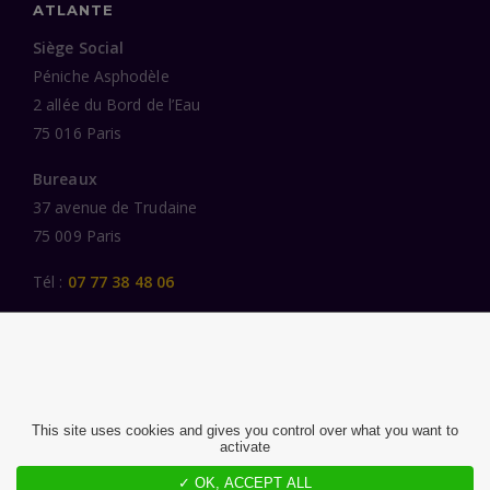
ATLANTE
Siège Social
Péniche Asphodèle
2 allée du Bord de l’Eau
75 016 Paris
Bureaux
37 avenue de Trudaine
75 009 Paris
Tél :
07 77 38 48 06
LIENS UTILES
UNE SPÉCIALISATION SECTORIELLE
AU SERVICE DE LA TRANSFORMATION
This site uses cookies and gives you control over what you want to
activate
DES FEMMES ET DES HOMMES ENGAGÉS
PUBLICATIONS
✓ OK, ACCEPT ALL