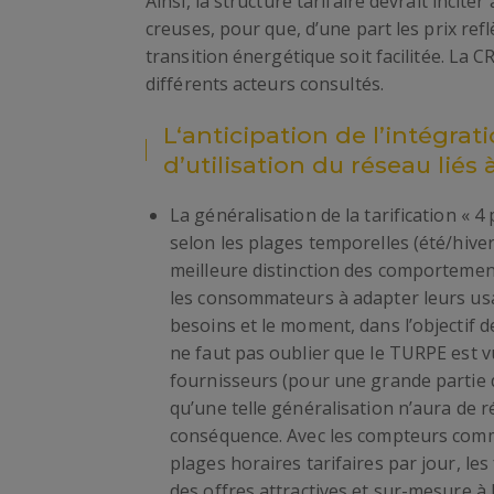
Ainsi, la structure tarifaire devrait inci
creuses, pour que, d’une part les prix refl
transition énergétique soit facilitée. La 
différents acteurs consultés.
L‘anticipation de l’intégr
d’utilisation du réseau liés 
La généralisation de la tarification « 4
selon les plages temporelles (été/hive
meilleure distinction des comportements
les consommateurs à adapter leurs us
besoins et le moment, dans l’objectif d
ne faut pas oublier que le TURPE est v
fournisseurs (pour une grande partie d
qu’une telle généralisation n’aura de r
conséquence. Avec les compteurs comm
plages horaires tarifaires par jour, l
des offres attractives et sur-mesure à l