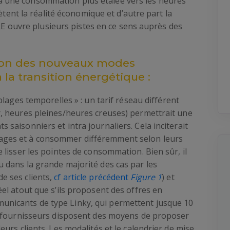
ter à une consommation plus étalée vers les heures
ètent la réalité économique et d’autre part la
CRE ouvre plusieurs pistes en ce sens auprès des
ation des nouveaux modes
à la transition énergétique :
 plages temporelles » : un tarif réseau différent
r, heures pleines/heures creuses) permettrait une
 saisonniers et intra journaliers. Cela inciterait
ages et à consommer différemment selon leurs
e lisser les pointes de consommation. Bien sûr, il
u dans la grande majorité des cas par les
e ses clients,
cf article précédent
Figure 1
) et
éel atout que s’ils proposent des offres en
unicants de type Linky, qui permettent jusque 10
es fournisseurs disposent des moyens de proposer
eurs clients. Les modalités et le calendrier de mise