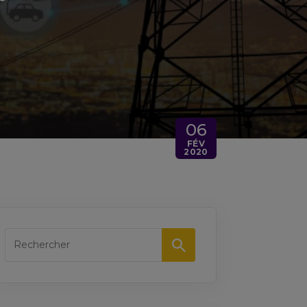
06
FÉV
2020