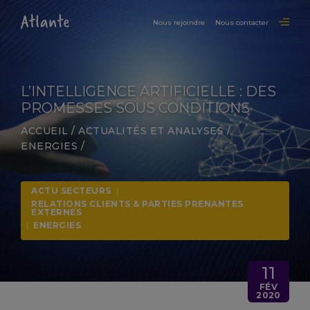
Nous rejoindre
Nous contacter
L’INTELLIGENCE ARTIFICIELLE : DES
PROMESSES SOUS CONDITIONS
ACCUEIL
/
ACTUALITÉS ET ANALYSES
/
ENERGIES
/
ACTU SECTEURS
|
RELATIONS CLIENTS & PARTIES PRENANTES
EXTERNES
|
ENERGIES
11
FÉV
2020