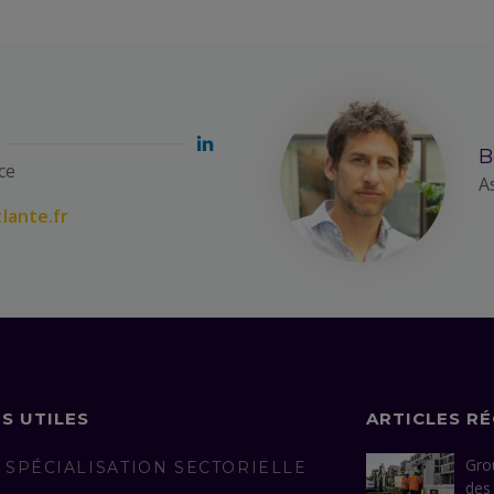
B
ce
A
lante.fr
NS UTILES
ARTICLES R
Gro
 SPÉCIALISATION SECTORIELLE
des