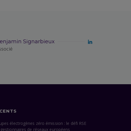
enjamin Signarbieux
ssocié
ÉCENTS
upes électrogènes zéro émission : le défi RSE
 gestionnaires de réseaux européens