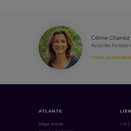
Céline Chanez
Associée Fondatri
celine.chanez@at
ATLANTE
LIE
Siège Social
UNE