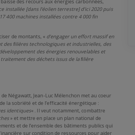
a baisse des recours aux énergies carbonnées,
 installée [dans l’éolien terrestre] d’ici 2020 puis
17 400 machines installées contre 4 000 fin
ciser de montants, «
d’engager un eﬀort massif en
des ﬁlières technologiques et industrielles, des
e développement des énergies renouvelables et
e traitement des déchets issus de la ﬁlière
 de Négawatt, Jean-Luc Mélenchon met au coeur
 la sobriété et de l’efficacité énergétique :
es identiques
« . Il veut notamment, combattre
iches
» et mettre en place un plan national de
ments et de l’ensemble des bâtiments publics
qui
n financière sur condition de ressources pour aider