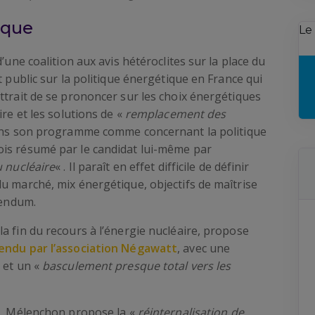
ique
Le
’une coalition aux avis hétéroclites sur la place du
t public sur la politique énergétique en France qui
ttrait de se prononcer sur les choix énergétiques
ire et les solutions de «
remplacement des
dans son programme comme concernant la politique
ois résumé par le candidat lui-même par
u nucléaire
« . Il paraît en effet difficile de définir
u marché, mix énergétique, objectifs de maîtrise
rendum.
a fin du recours à l’énergie nucléaire, propose
endu par l’association Négawatt
, avec une
 et un «
basculement presque total vers les
 M. Mélenchon propose la «
réinternalisation de