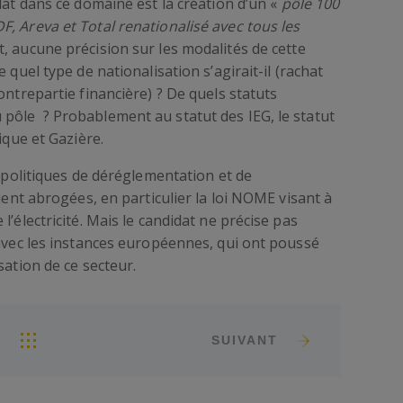
dat dans ce domaine est la création d’un «
pôle 100
, Areva et Total renationalisé avec tous les
t, aucune précision sur les modalités de cette
quel type de nationalisation s’agirait-il (rachat
ontrepartie financière) ? De quels statuts
pôle ? Probablement au statut des IEG, le statut
ique et Gazière.
s politiques de déréglementation et de
aient abrogées, en particulier la loi NOME visant à
l’électricité. Mais le candidat ne précise pas
 avec les instances européennes, qui ont poussé
sation de ce secteur.
SUIVANT