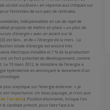
de sûreté nucléaire
» en réponse aux critiques sur
 pour l’entretien de son parc de centrales.
velables, indispensables en cas de rejet de
ndidat propose de mettre en place «
un plan de
ources d’énergie
» avec un accent sur le
[il]
est fan
« , et de «
l’énergie de la mer
« . La
duction totale d’énergie est encore très
ance électrique installée et 1 % de la production
s ont un fort potentiel de développement, comme
t. Le 19 mars 2012, le ministère de l’énergie a
ergie hydrolienne en annonçant le lancement d’un
echnologie.
plus sceptique sur l’énergie éolienne : «
Je
é a son importance. Un beau paysage, je crois que
 de TerraEco
). Position étonnante, lorsque l’on
le candidat prévoit, pour faire face à la