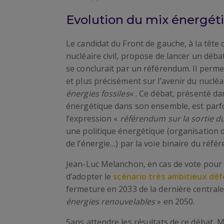
Evolution du mix énergét
Le candidat du Front de gauche, à la tête d
nucléaire civil, propose de lancer un déba
se conclurait par un référendum. Il perme
et plus précisément sur l’avenir du nucléa
énergies fossiles
« . Ce débat, présenté 
énergétique dans son ensemble, est parf
l’expression «
référendum sur la sortie d
une politique énergétique (organisation d
de l’énergie…) par la voie binaire du réfé
Jean-Luc Melanchon, en cas de vote pour l
d’adopter le
scénario très ambitieux déf
fermeture en 2033 de la dernière centrale
énergies renouvelables
» en 2050.
Sans attendre les résultats de ce débat,