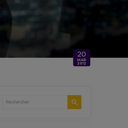
E
20
MAR
2012