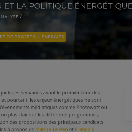
 ET LA POLITIQUE ÉNERGÉTIQU
ANALYSE
/
TE DE PROJETS
|
ENERGIES
e quelques semaines avant le premier tour des
, et pourtant, les enjeux énergétiques ne sont
 d’évènements médiatiques comme Photowatt ou
r un plus clair sur les différents programmes,
izon des propositions des principaux candidats
cles à propos de
Marine Le Pen
et
François