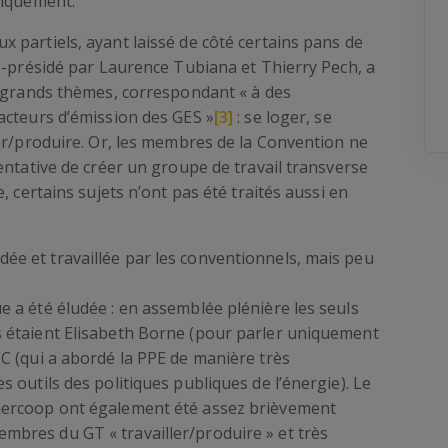
tiquement.
 partiels, ayant laissé de côté certains pans de
o-présidé par Laurence Tubiana et Thierry Pech, a
5 grands thèmes, correspondant « à des
acteurs d’émission des GES »
[3]
: se loger, se
er/produire. Or, les membres de la Convention ne
entative de créer un groupe de travail transverse
, certains sujets n’ont pas été traités aussi en
ée et travaillée par les conventionnels, mais peu
e a été éludée : en assemblée plénière les seuls
s étaient Elisabeth Borne (pour parler uniquement
EC (qui a abordé la PPE de manière très
s outils des politiques publiques de l’énergie). Le
Enercoop ont également été assez brièvement
mbres du GT « travailler/produire » et très