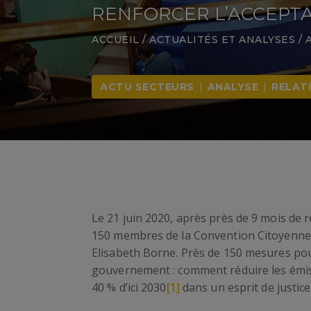
RENFORCER L’ACCEPTAB
ACCUEIL
/
ACTUALITÉS ET ANALYSES
/
ACTU SECTEURS
|
ANALYSE
|
RELAT
Le 21 juin 2020, après près de 9 mois de r
150 membres de la Convention Citoyenne p
Elisabeth Borne. Près de 150 mesures pou
gouvernement : comment réduire les émiss
40 % d’ici 2030
[1]
dans un esprit de justice