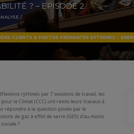
ILITÉ ? – EPISODE 2
ANALYSE
/
IONS CLIENTS & PARTIES PRENANTES EXTERNES
|
ENER
éflexions rythmés par 7 sessions de travail, les
our le Climat (CCC) ont remis leurs travaux à
r répondre à la question posée par le
ions de gaz à effet de serre (GES) d’au moins
 sociale ?