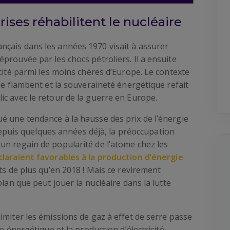
ises réhabilitent le nucléaire
çais dans les années 1970 visait à assurer
prouvée par les chocs pétroliers. Il a ensuite
icité parmi les moins chères d’Europe. Le contexte
ie flambent et la souveraineté énergétique refait
c avec le retour de la guerre en Europe.
é une tendance à la hausse des prix de l’énergie
depuis quelques années déjà, la préoccupation
un regain de popularité de l’atome chez les
laraient favorables à la production d’énergie
nts de plus qu’en 2018 ! Mais ce revirement
plan que peut jouer la nucléaire dans la lutte
imiter les émissions de gaz à effet de serre passe
e énergétique et la production d’électricité