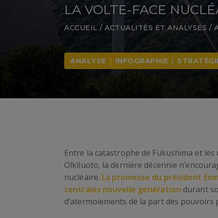
LA VOLTE-FACE NUCLÉ
ACCUEIL
/
ACTUALITÉS ET ANALYSES
/
ANALYSE
|
INFOGRAPHIE
|
STRATÉGI
Entre la catastrophe de Fukushima et les d
Olkiluoto, la dernière décennie n’encoura
nucléaire.
La promesse du président Emm
centrales nouvelle génération
durant so
d’atermoiements de la part des pouvoirs p