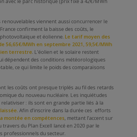
on avec le parc historique (prix fixé à 42€/MWh
s renouvelables viennent aussi concurrencer le
 France confirment la baisse des coûts, le
s photovoltaïque et éolienne.
Le tarif moyen des
 de 56,65€/MWh en septembre 2021, 59,5€/MWh
ien terrestre
. L’éolien et le solaire restent
ui dépendent des conditions météorologiques
otable, ce qui limite le poids des comparaisons
nt les coûts ont presque triplés au fil des retards
onomique du nouveau nucléaire. Les inquiétudes
elativiser : ils sont en grande partie liés à la
laissée.
Afin d’inscrire dans la durée ces efforts
sa montée en compétences
, mettant l’accent sur
 travers du Plan Excell lancé en 2020 par le
s professionnels du secteur.