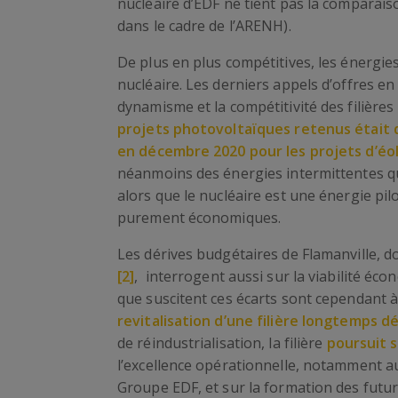
nucléaire d’EDF ne tient pas la comparais
dans le cadre de l’ARENH).
De plus en plus compétitives, les énergie
nucléaire. Les derniers appels d’offres en
dynamisme et la compétitivité des filière
projets photovoltaïques retenus était
en décembre 2020 pour les projets d’éol
néanmoins des énergies intermittentes q
alors que le nucléaire est une énergie pil
purement économiques.
Les dérives budgétaires de Flamanville, do
[2]
, interrogent aussi sur la viabilité éc
que suscitent ces écarts sont cependant à r
revitalisation d’une filière longtemps dé
de réindustrialisation, la filière
poursuit 
l’excellence opérationnelle, notamment au
Groupe EDF, et sur la formation des futur