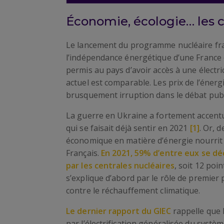
Économie, écologie… les cr
Le lancement du programme nucléaire fran
l’indépendance énergétique d’une France é
permis au pays d’avoir accès à une électr
actuel est comparable. Les prix de l’énerg
brusquement irruption dans le débat publi
La guerre en Ukraine a fortement accentu
qui se faisait déjà sentir en 2021
[1]
. Or, 
économique en matière d’énergie nourrit 
Français.
En 2021, 59% d’entre eux se déc
par les centrales nucléaires
, soit 12 poi
s’explique d’abord par le rôle de premier 
contre le réchauffement climatique.
Le dernier rapport du GIEC
rappelle que l
par l’électrification généralisée du systèm