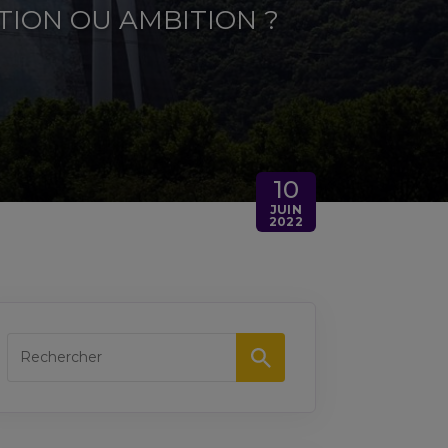
TION OU AMBITION ?
10
JUIN
2022