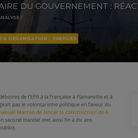
AIRE DU GOUVERNEMENT : RÉAC
ANALYSE
/
E & ORGANISATION
|
ENERGIES
éboires de l’EPR à la française à Flamanville et à
geait pas le volontarisme politique en faveur du
anuel Macron de lancer la construction de 6
n second mandat met ainsi fin à dix ans
ublics.