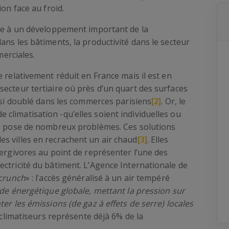
ion face au froid.
ste à un développement important de la
ans les bâtiments, la productivité dans le secteur
merciales.
 relativement réduit en France mais il est en
ecteur tertiaire où près d’un quart des surfaces
insi doublé dans les commerces parisiens
[2]
. Or, le
limatisation -qu’elles soient individuelles ou
t, pose de nombreux problèmes. Ces solutions
s villes en recrachent un air chaud
[3]
. Elles
nergivores au point de représenter l’une des
ctricité du bâtiment. L’Agence Internationale de
 crunch
» : l’accès généralisé à un air tempéré
nde énergétique globale, mettant la pression sur
er les émissions (de gaz à effets de serre) locales
s climatiseurs représente déjà 6% de la