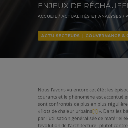
ENJEUX DE RÉCHAUFF
ACCUEIL
/
ACTUALITÉS ET ANALYSES
/
ACTU SECTEURS
|
GOUVERNANCE & 
Nous l’avons vu encore cet été : les épiso
courants et le phénomène est accentué en vi
sont confrontés de plus en plus réguliè
« îlots de chaleur urbains
[1]
». Dans les b
par l’utilisation généralisée de matériel 
l’évolution de l’architecture -plutôt cont