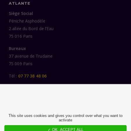
ATLANTE
Siège Social
Péniche Asphodèle
2 allée du Bord de l’Eau
75 016 Paris
Bureaux
37 avenue de Trudaine
75 009 Paris
Tél :
07 77 38 48 06
LIENS UTILES
UNE SPÉCIALISATION SECTORIELLE
AU SERVICE DE LA TRANSFORMATION
This site uses cookies and gives you control over what you want to
activate
DES FEMMES ET DES HOMMES ENGAGÉS
✓ OK, ACCEPT ALL
PUBLICATIONS