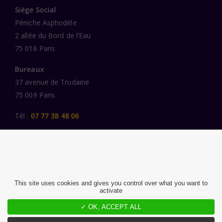
Siège Social
Péniche Asphodèle
2 allée du Bord de l’Eau
75 016 Paris
Bureaux
37 avenue de Trudaine
75 009 Paris
Tél :
07 77 38 48 06
LIENS UTILES
UNE SPÉCIALISATION SECTORIELLE
AU SERVICE DE LA TRANSFORMATION
This site uses cookies and gives you control over what you want to
activate
DES FEMMES ET DES HOMMES ENGAGÉS
✓ OK, ACCEPT ALL
PUBLICATIONS