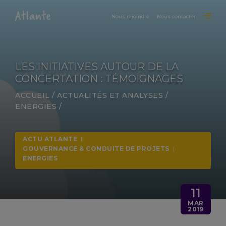
Nous rejoindre
Nous contacter
LES INITIATIVES AUTOUR DE LA
CONCERTATION : TÉMOIGNAGES
ACCUEIL
/
ACTUALITÉS ET ANALYSES
/
ENERGIES
/
ACTU ATLANTE
|
GOUVERNANCE & CONDUITE DE PROJETS
|
ENERGIES
11
MAR
2019