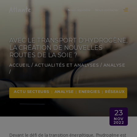
Nous rejoindre
Nous contacter
AVEC LE TRANSPORT D’HYDROGÈNE,
LA CRÉATION DE NOUVELLES
ROUTES DE LA SOIE ?
ACCUEIL
/
ACTUALITÉS ET ANALYSES
/
ANALYSE
/
ACTU SECTEURS
|
ANALYSE
|
ENERGIES
|
RÉSEAUX
23
NOV
2022
Devant le défi de la transition énergétique, l’hydrogène est