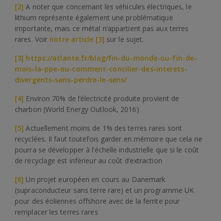
[2]
A noter que concernant les véhicules électriques, le
lithium représente également une problématique
importante, mais ce métal n’appartient pas aux terres
rares. Voir
notre article
[3]
sur le sujet.
[3]
https://atlante.fr/blog/fin-du-monde-ou-fin-de-
mois-la-ppe-ou-comment-concilier-des-interets-
divergents-sans-perdre-le-sens/
[4]
Environ 70% de l’électricité produite provient de
charbon (World Energy Outlook, 2016)
[5]
Actuellement moins de 1% des terres rares sont
recyclées. Il faut toutefois garder en mémoire que cela ne
pourra se développer à l’échelle industrielle que si le coût
de recyclage est inférieur au coût d’extraction
[6]
Un projet européen en cours au Danemark
(supraconducteur sans terre rare) et un programme UK
pour des éoliennes offshore avec de la ferrite pour
remplacer les terres rares