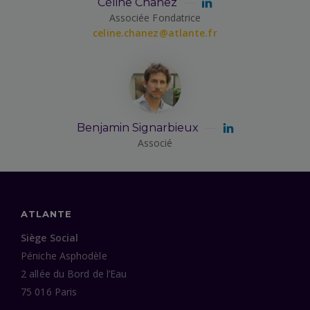
Céline Chanez
Associée Fondatrice
celine.chanez@atlante.fr
Benjamin Signarbieux
Associé
ATLANTE
Siège Social
Péniche Asphodèle
2 allée du Bord de l’Eau
75 016 Paris