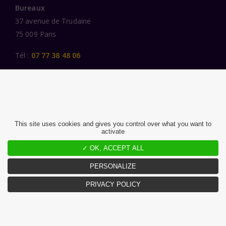
Bureaux
37 avenue de Trudaine
75 009 Paris
Tél :
07 77 38 48 06
LIENS UTILES
UNE SPÉCIALISATION SECTORIELLE
AU SERVICE DE LA TRANSFORMATION
This site uses cookies and gives you control over what you want to
activate
DES FEMMES ET DES HOMMES ENGAGÉS
✓ OK, ACCEPT ALL
PUBLICATIONS
NOUS REJOINDRE
PERSONALIZE
PRIVACY POLICY
MENTIONS LÉGALES ET CGU
CHARTE DONNÉES PERSONNELLES
©2026 Atlante. Tous droits réservés.