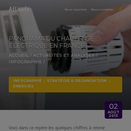
Nous rejoindre
Nous contacter
PANORAMA DU CHAUFFAGE
ÉLECTRIQUE EN FRANCE
ACCUEIL
/
ACTUALITÉS ET ANALYSES
/
INFOGRAPHIE
/
INFOGRAPHIE
|
STRATÉGIE & ORGANISATION
|
ENERGIES
02
AOÛT
2013
Voici dans ce repère les quelques chiffres à retenir