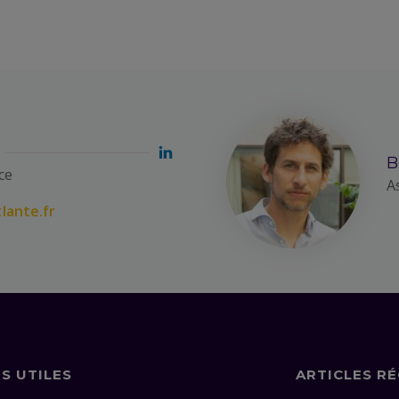
B
ce
A
lante.fr
NS UTILES
ARTICLES R