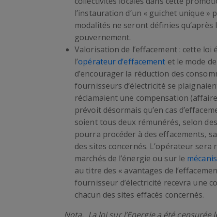
collectivités locales dans cette promoti
l’instauration d’un « guichet unique » p
modalités ne seront définies qu’après l
gouvernement.
Valorisation de l’effacement : cette loi 
l’
opérateur d’effacement
et le mode de
d’encourager la réduction des consommat
fournisseurs d’électricité se plaignai
réclamaient une compensation (affaire ED
prévoit désormais qu’en cas d’effaceme
soient tous deux rémunérés, selon des
pourra procéder à des effacements, san
des sites concernés. L’opérateur sera 
marchés de l’énergie ou sur le
mécanis
au titre des « avantages de l’effacement
fournisseur d’électricité recevra une 
chacun des sites effacés concernés.
Nota. La loi sur l’Energie a été censurée le