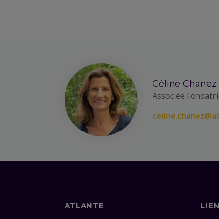
Céline Chanez
Associée Fondatri
celine.chanez@at
ATLANTE
LIE