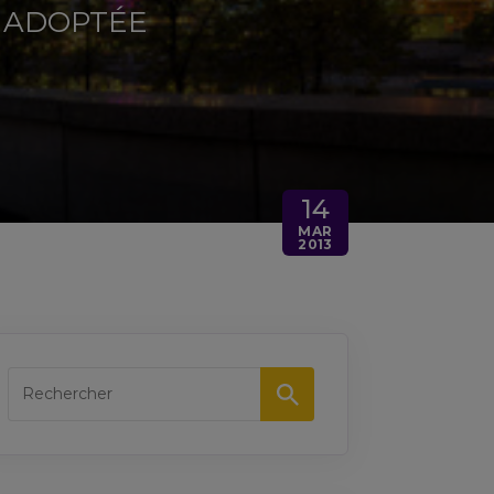
É ADOPTÉE
14
MAR
2013