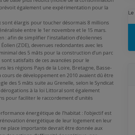
 de base plus réduits (moitié de la consommation
i prévoit également une expérimentation pour la
Le
aux sont élargis pour toucher désormais 8 millions
énéralisée entre le 1er novembre et le 15 mars.
 : afin de simplifier l’installation d’éoliennes
Éolien (ZDE), devenues redondantes avec les
 minimal des 5 mâts pour la construction d’un parc
 sont satisfaits de ces avancées pour le
ans les régions Pays de la Loire, Bretagne, Basse-
n cours de développement en 2010 avaient dû être
ègle des 5 mâts suite au Grenelle, selon le Syndicat
dérogations à la loi Littoral sont également
ns pour faciliter le raccordement d’unités
rformance énergétique de l’habitat : l’objectif est
a rénovation énergétique de leur logement en leur
Une place importante devrait être donnée aux