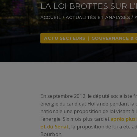
LA LOI BROTTES SUR L
ACCUEIL
/
ACTUALITÉS ET ANALYSES
/
ACTU SECTEURS
|
GOUVERNANCE & 
En septembre 2012, le député socialiste f
énergie du candidat Hollande pendant la 
nationale une proposition de loi visant à
l’énergie. Six mois plus tard et
après plus
et du Sénat
, la proposition de loi a été a
Bourbon.