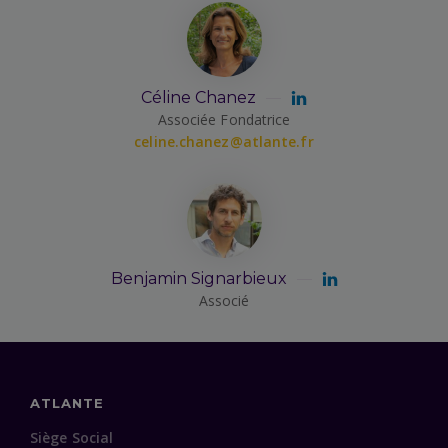
Céline Chanez
Associée Fondatrice
celine.chanez@atlante.fr
Benjamin Signarbieux
Associé
ATLANTE
Siège Social