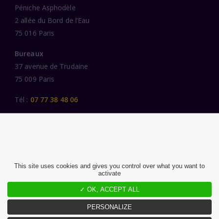
Péniche Asphodèle
2 allée du Bord de l’Eau
75 016 Paris
Bureaux
37 avenue de Trudaine
75 009 Paris
Tél :
07 77 38 48 06
LIENS UTILES
UNE SPÉCIALISATION SECTORIELLE
AU SERVICE DE LA TRANSFORMATION
This site uses cookies and gives you control over what you want to
activate
DES FEMMES ET DES HOMMES ENGAGÉS
✓ OK, ACCEPT ALL
PUBLICATIONS
NOUS REJOINDRE
PERSONALIZE